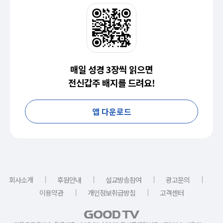
매일 성경 3장씩 읽으면
전신갑주 배지를 드려요!
앱 다운로드
｜
｜
｜
｜
회사소개
후원안내
설교방송참여
광고문의
｜
｜
이용약관
개인정보취급방침
고객센터