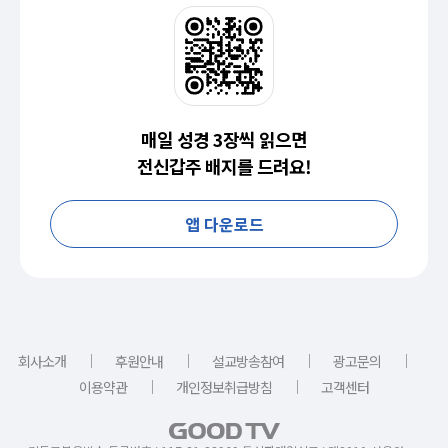
매일 성경 3장씩 읽으면
전신갑주 배지를 드려요!
앱 다운로드
｜
｜
｜
｜
회사소개
후원안내
설교방송참여
광고문의
｜
｜
이용약관
개인정보취급방침
고객센터