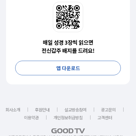
매일 성경 3장씩 읽으면
전신갑주 배지를 드려요!
앱 다운로드
｜
｜
｜
｜
회사소개
후원안내
설교방송참여
광고문의
｜
｜
이용약관
개인정보취급방침
고객센터