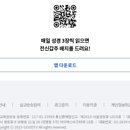
매일 성경 3장씩 읽으면
전신갑주 배지를 드려요!
앱 다운로드
｜
｜
｜
｜
안내
설교방송참여
광고문의
이용약관
개인정보취
교복음방송 등록번호 : 117-81-23969 통신판매업신고 : 제2010-서울영등포-1010호 │ 
시 영등포구 양평로 21길 26 (양평동 5가) 아이에스비즈타워 18층 │ 대표번호 : 02-2639-6
right ⓒ 2010 GOODTV All rights reserved.