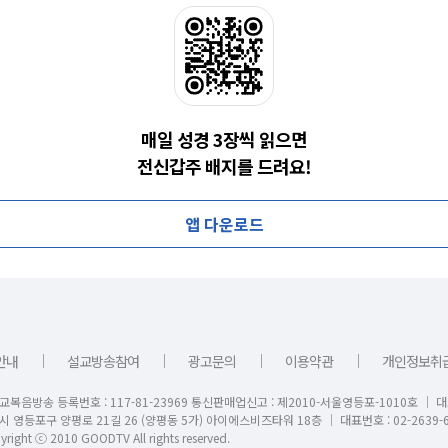
매일 성경 3장씩 읽으면
전신갑주 배지를 드려요!
앱 다운로드
｜
｜
｜
｜
안내
설교방송참여
광고문의
이용약관
개인정보취
교복음방송 등록번호 : 117-81-23969 통신판매업신고 : 제2010-서울영등포-1010호 │ 
시 영등포구 양평로 21길 26 (양평동 5가) 아이에스비즈타워 18층 │ 대표번호 : 02-2639-6
right ⓒ 2010 GOODTV All rights reserved.