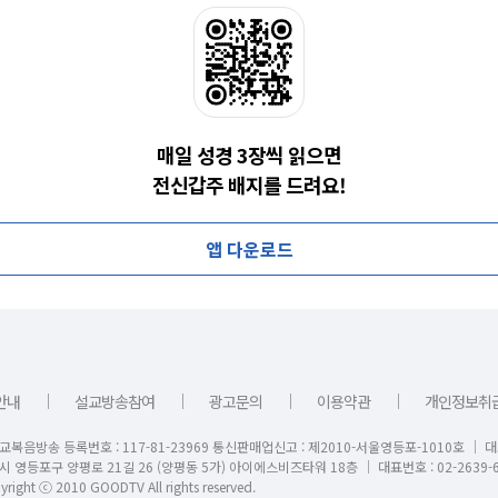
매일 성경 3장씩 읽으면
전신갑주 배지를 드려요!
앱 다운로드
｜
｜
｜
｜
안내
설교방송참여
광고문의
이용약관
개인정보취
교복음방송 등록번호 : 117-81-23969 통신판매업신고 : 제2010-서울영등포-1010호 │ 
시 영등포구 양평로 21길 26 (양평동 5가) 아이에스비즈타워 18층 │ 대표번호 : 02-2639-6
right ⓒ 2010 GOODTV All rights reserved.