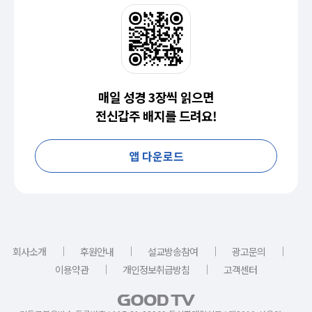
매일 성경 3장씩 읽으면
전신갑주 배지를 드려요!
앱 다운로드
｜
｜
｜
｜
회사소개
후원안내
설교방송참여
광고문의
｜
｜
이용약관
개인정보취급방침
고객센터