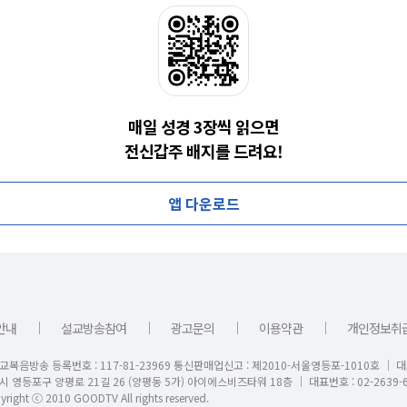
매일 성경 3장씩 읽으면
전신갑주 배지를 드려요!
앱 다운로드
｜
｜
｜
｜
안내
설교방송참여
광고문의
이용약관
개인정보취
교복음방송 등록번호 : 117-81-23969 통신판매업신고 : 제2010-서울영등포-1010호 │ 
시 영등포구 양평로 21길 26 (양평동 5가) 아이에스비즈타워 18층 │ 대표번호 : 02-2639-6
right ⓒ 2010 GOODTV All rights reserved.