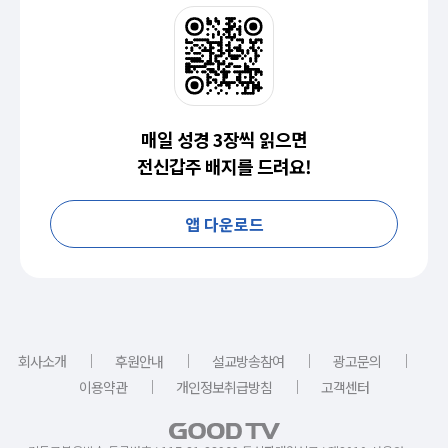
매일 성경 3장씩 읽으면
전신갑주 배지를 드려요!
앱 다운로드
｜
｜
｜
｜
회사소개
후원안내
설교방송참여
광고문의
｜
｜
이용약관
개인정보취급방침
고객센터