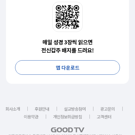
매일 성경 3장씩 읽으면
전신갑주 배지를 드려요!
앱 다운로드
｜
｜
｜
｜
회사소개
후원안내
설교방송참여
광고문의
｜
｜
이용약관
개인정보취급방침
고객센터