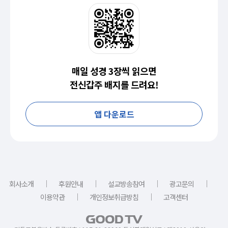
매일 성경 3장씩 읽으면
전신갑주 배지를 드려요!
앱 다운로드
｜
｜
｜
｜
회사소개
후원안내
설교방송참여
광고문의
｜
｜
이용약관
개인정보취급방침
고객센터