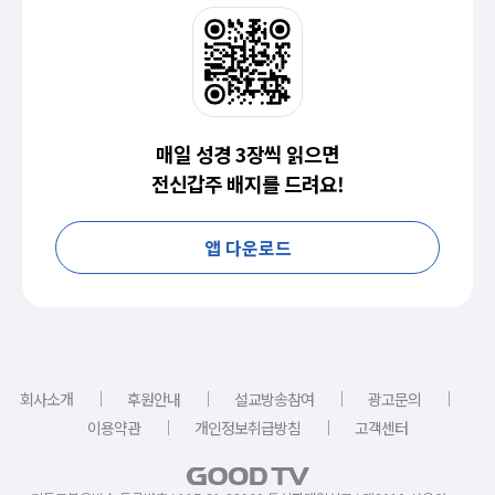
매일 성경 3장씩 읽으면
전신갑주 배지를 드려요!
앱 다운로드
｜
｜
｜
｜
회사소개
후원안내
설교방송참여
광고문의
｜
｜
이용약관
개인정보취급방침
고객센터