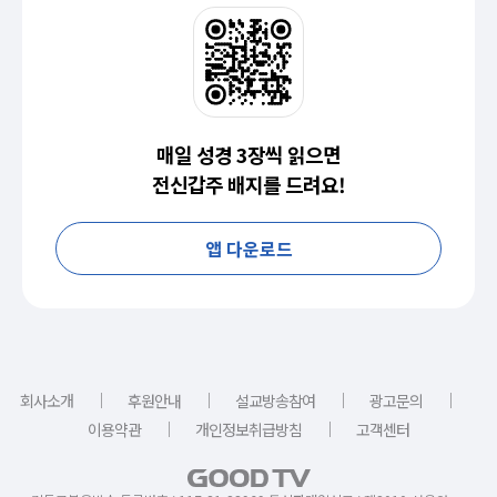
매일 성경 3장씩 읽으면
전신갑주 배지를 드려요!
앱 다운로드
｜
｜
｜
｜
회사소개
후원안내
설교방송참여
광고문의
｜
｜
이용약관
개인정보취급방침
고객센터