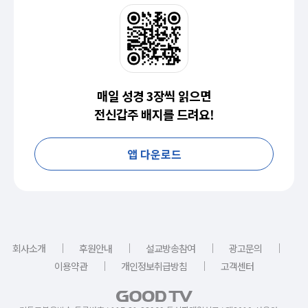
매일 성경 3장씩 읽으면
전신갑주 배지를 드려요!
앱 다운로드
｜
｜
｜
｜
회사소개
후원안내
설교방송참여
광고문의
｜
｜
이용약관
개인정보취급방침
고객센터