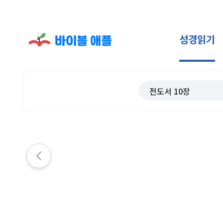
성경읽기
전도서
10
장