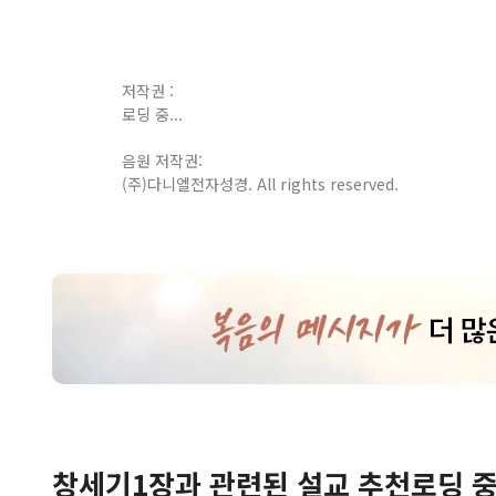
저작권 :
로딩 중...
음원 저작권:
(주)다니엘전자성경. All rights reserved.
창세기
1
장
과 관련된 설교 추천
로딩 중.