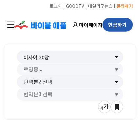
ㅣ
ㅣ
ㅣ
로그인
GOODTV
데일리굿뉴스
문의하기
마이페이지
헌금하기
이사야
20
장