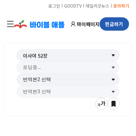
ㅣ
ㅣ
ㅣ
로그인
GOODTV
데일리굿뉴스
문의하기
마이페이지
헌금하기
이사야
52
장