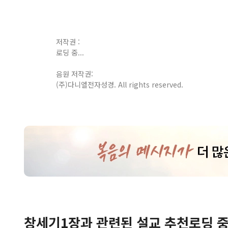
저작권 :
로딩 중...
음원 저작권:
(주)다니엘전자성경. All rights reserved.
창세기
1
장
과 관련된 설교 추천
로딩 중.