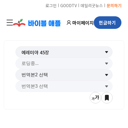
ㅣ
ㅣ
ㅣ
로그인
GOODTV
데일리굿뉴스
문의하기
마이페이지
헌금하기
예레미야
45
장