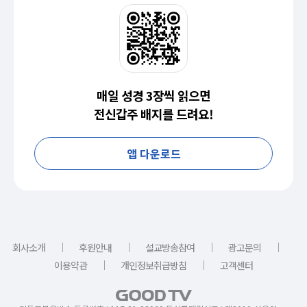
매일 성경 3장씩 읽으면
전신갑주 배지를 드려요!
앱 다운로드
｜
｜
｜
｜
회사소개
후원안내
설교방송참여
광고문의
｜
｜
이용약관
개인정보취급방침
고객센터