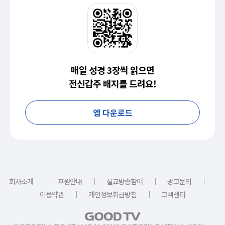
매일 성경 3장씩 읽으면
전신갑주 배지를 드려요!
앱 다운로드
｜
｜
｜
｜
회사소개
후원안내
설교방송참여
광고문의
｜
｜
이용약관
개인정보취급방침
고객센터