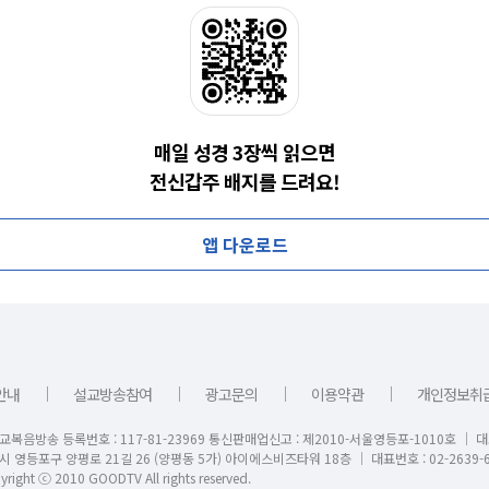
매일 성경 3장씩 읽으면
전신갑주 배지를 드려요!
앱 다운로드
｜
｜
｜
｜
안내
설교방송참여
광고문의
이용약관
개인정보취
교복음방송 등록번호 : 117-81-23969 통신판매업신고 : 제2010-서울영등포-1010호 │ 
시 영등포구 양평로 21길 26 (양평동 5가) 아이에스비즈타워 18층 │ 대표번호 : 02-2639-6
right ⓒ 2010 GOODTV All rights reserved.