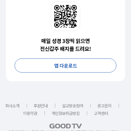
매일 성경 3장씩 읽으면
전신갑주 배지를 드려요!
앱 다운로드
｜
｜
｜
｜
회사소개
후원안내
설교방송참여
광고문의
｜
｜
이용약관
개인정보취급방침
고객센터