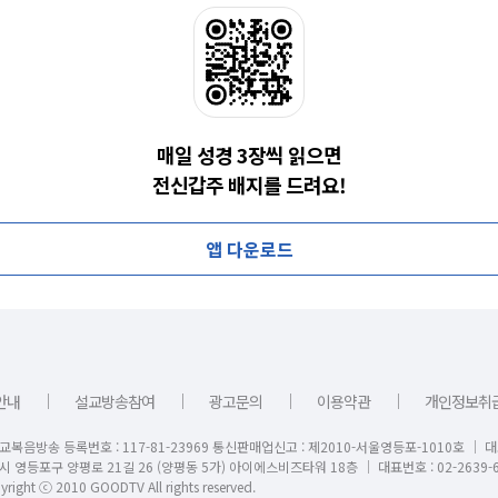
매일 성경 3장씩 읽으면
전신갑주 배지를 드려요!
앱 다운로드
｜
｜
｜
｜
안내
설교방송참여
광고문의
이용약관
개인정보취
교복음방송 등록번호 : 117-81-23969 통신판매업신고 : 제2010-서울영등포-1010호 │ 
시 영등포구 양평로 21길 26 (양평동 5가) 아이에스비즈타워 18층 │ 대표번호 : 02-2639-6
right ⓒ 2010 GOODTV All rights reserved.