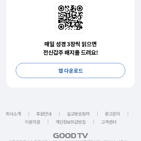
매일 성경 3장씩 읽으면
전신갑주 배지를 드려요!
앱 다운로드
｜
｜
｜
｜
회사소개
후원안내
설교방송참여
광고문의
｜
｜
이용약관
개인정보취급방침
고객센터