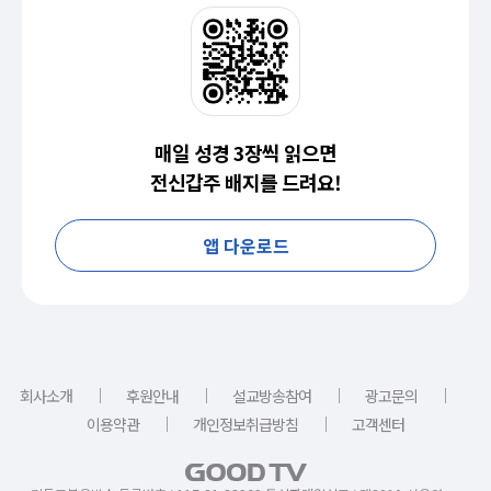
매일 성경 3장씩 읽으면
전신갑주 배지를 드려요!
앱 다운로드
｜
｜
｜
｜
회사소개
후원안내
설교방송참여
광고문의
｜
｜
이용약관
개인정보취급방침
고객센터