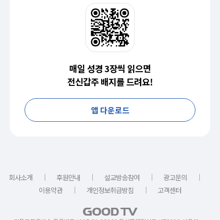
매일 성경 3장씩 읽으면
전신갑주 배지를 드려요!
앱 다운로드
｜
｜
｜
｜
회사소개
후원안내
설교방송참여
광고문의
｜
｜
이용약관
개인정보취급방침
고객센터