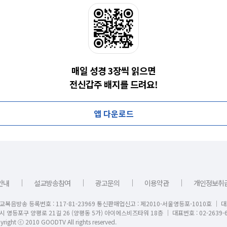
매일 성경 3장씩 읽으면
전신갑주 배지를 드려요!
앱 다운로드
｜
｜
｜
｜
안내
설교방송참여
광고문의
이용약관
개인정보취
교복음방송 등록번호 : 117-81-23969 통신판매업신고 : 제2010-서울영등포-1010호 │ 
시 영등포구 양평로 21길 26 (양평동 5가) 아이에스비즈타워 18층 │ 대표번호 : 02-2639-6
right ⓒ 2010 GOODTV All rights reserved.