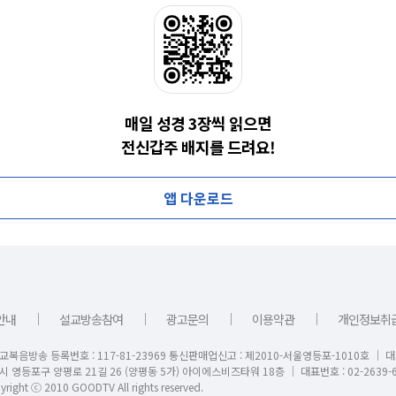
매일 성경 3장씩 읽으면
전신갑주 배지를 드려요!
앱 다운로드
｜
｜
｜
｜
안내
설교방송참여
광고문의
이용약관
개인정보취
교복음방송 등록번호 : 117-81-23969 통신판매업신고 : 제2010-서울영등포-1010호 │ 
시 영등포구 양평로 21길 26 (양평동 5가) 아이에스비즈타워 18층 │ 대표번호 : 02-2639-6
right ⓒ 2010 GOODTV All rights reserved.