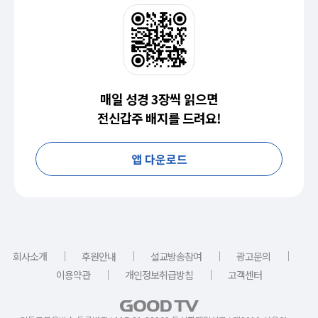
매일 성경 3장씩 읽으면
전신갑주 배지를 드려요!
앱 다운로드
｜
｜
｜
｜
회사소개
후원안내
설교방송참여
광고문의
｜
｜
이용약관
개인정보취급방침
고객센터