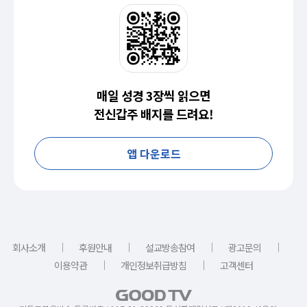
매일 성경 3장씩 읽으면
전신갑주 배지를 드려요!
앱 다운로드
｜
｜
｜
｜
회사소개
후원안내
설교방송참여
광고문의
｜
｜
이용약관
개인정보취급방침
고객센터