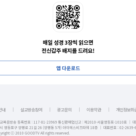
매일 성경 3장씩 읽으면
전신갑주 배지를 드려요!
앱 다운로드
｜
｜
｜
｜
안내
설교방송참여
광고문의
이용약관
개인정보취
교복음방송 등록번호 : 117-81-23969 통신판매업신고 : 제2010-서울영등포-1010호 │ 
시 영등포구 양평로 21길 26 (양평동 5가) 아이에스비즈타워 18층 │ 대표번호 : 02-2639-6
right ⓒ 2010 GOODTV All rights reserved.