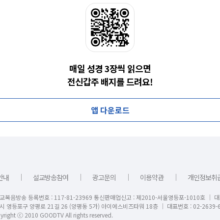
매일 성경 3장씩 읽으면
전신갑주 배지를 드려요!
앱 다운로드
｜
｜
｜
｜
안내
설교방송참여
광고문의
이용약관
개인정보취
교복음방송 등록번호 : 117-81-23969 통신판매업신고 : 제2010-서울영등포-1010호 │ 
시 영등포구 양평로 21길 26 (양평동 5가) 아이에스비즈타워 18층 │ 대표번호 : 02-2639-6
right ⓒ 2010 GOODTV All rights reserved.