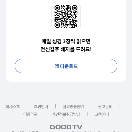
매일 성경 3장씩 읽으면
전신갑주 배지를 드려요!
앱 다운로드
｜
｜
｜
｜
회사소개
후원안내
설교방송참여
광고문의
｜
｜
이용약관
개인정보취급방침
고객센터