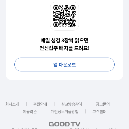
매일 성경 3장씩 읽으면
전신갑주 배지를 드려요!
앱 다운로드
｜
｜
｜
｜
회사소개
후원안내
설교방송참여
광고문의
｜
｜
이용약관
개인정보취급방침
고객센터