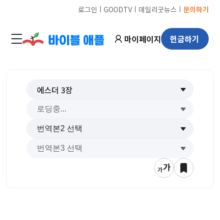
ㅣ
ㅣ
ㅣ
로그인
GOODTV
데일리굿뉴스
문의하기
마이페이지
헌금하기
에스더
3
장