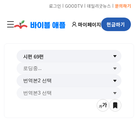
ㅣ
ㅣ
ㅣ
로그인
GOODTV
데일리굿뉴스
문의하기
마이페이지
헌금하기
시편
69
편