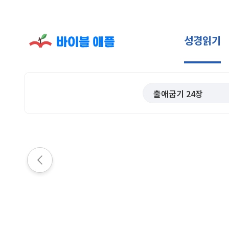
성경읽기
출애굽기
24
장