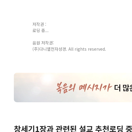
저작권 :
로딩 중...
음원 저작권:
(주)다니엘전자성경. All rights reserved.
창세기
1
장
과 관련된 설교 추천
로딩 중.