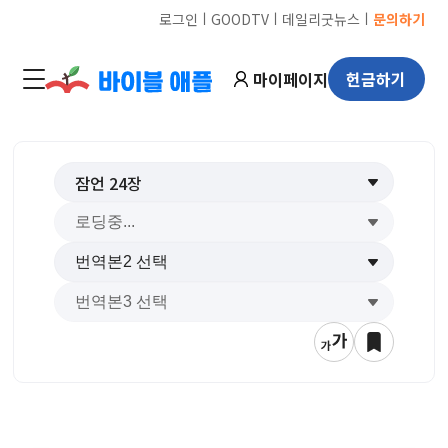
ㅣ
ㅣ
ㅣ
로그인
GOODTV
데일리굿뉴스
문의하기
마이페이지
헌금하기
잠언
24
장