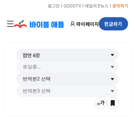
ㅣ
ㅣ
ㅣ
로그인
GOODTV
데일리굿뉴스
문의하기
마이페이지
헌금하기
잠언
6
장