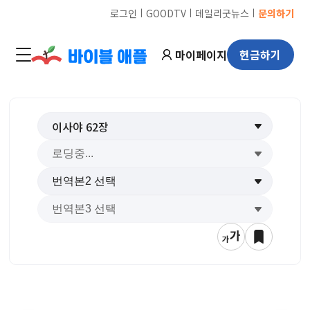
ㅣ
ㅣ
ㅣ
로그인
GOODTV
데일리굿뉴스
문의하기
마이페이지
헌금하기
이사야
62
장