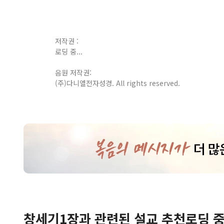
저작권 :
로딩 중...
음원 저작권:
(주)다니엘전자성경. All rights reserved.
창세기
1
장
과 관련된 설교 추천
로딩 중.