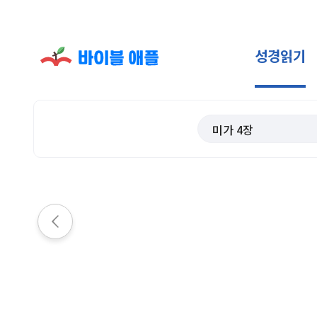
성경읽기
미가
4
장