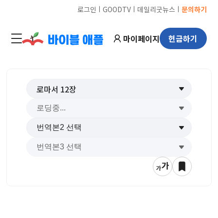
ㅣ
ㅣ
ㅣ
로그인
GOODTV
데일리굿뉴스
문의하기
마이페이지
헌금하기
로마서
12
장