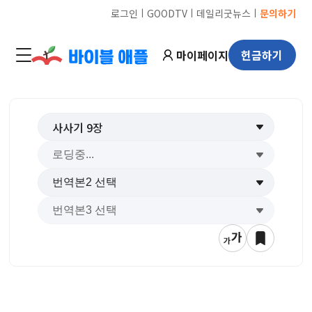
ㅣ
ㅣ
ㅣ
로그인
GOODTV
데일리굿뉴스
문의하기
마이페이지
헌금하기
사사기
9
장