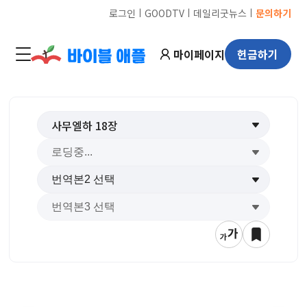
ㅣ
ㅣ
ㅣ
로그인
GOODTV
데일리굿뉴스
문의하기
마이페이지
헌금하기
사무엘하
18
장