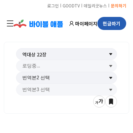
ㅣ
ㅣ
ㅣ
로그인
GOODTV
데일리굿뉴스
문의하기
마이페이지
헌금하기
역대상
22
장