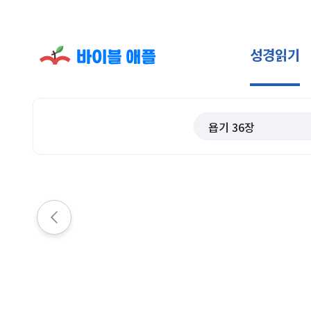
성경읽기
욥기
36
장