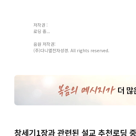
저작권 :
로딩 중...
음원 저작권:
(주)다니엘전자성경. All rights reserved.
창세기
1
장
과 관련된 설교 추천
로딩 중.