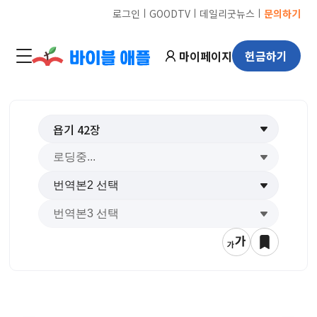
ㅣ
ㅣ
ㅣ
로그인
GOODTV
데일리굿뉴스
문의하기
마이페이지
헌금하기
욥기
42
장