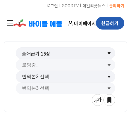
ㅣ
ㅣ
ㅣ
로그인
GOODTV
데일리굿뉴스
문의하기
마이페이지
헌금하기
출애굽기
15
장