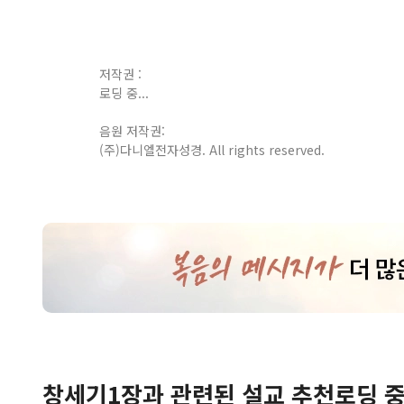
저작권 :
로딩 중...
음원 저작권:
(주)다니엘전자성경. All rights reserved.
창세기
1
장
과 관련된 설교 추천
로딩 중.