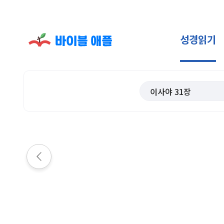
성경읽기
이사야
31
장